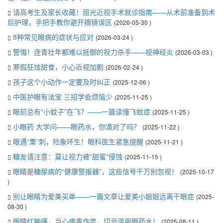
请高考生及家长收藏！屈光近视手术就诊指南——从术前准备到术
后护理，手把手教你避开摘镜误区
(2026-05-30 )
8种常见眼病的症状与应对
(2026-03-24 )
警惕！连青壮年都难以抵御的视力杀手——视神经炎
(2026-03-03 )
寒假狂炫甜食，小心近视加剧
(2026-02-24 )
孩子这个小动作一定要及时纠正
(2025-12-06 )
中医护眼有法宝 三招学会烦恼少
(2025-11-25 )
眼前总有“小蚊子”在飞？——一篇读懂飞蚊症
(2025-11-25 )
小眼药 大学问——眼药水，你滴对了吗？
(2025-11-22 )
眼遇“栗”刺，险象环生！眼科医生紧急提醒
(2025-11-21 )
糖友请注意：莫让视力被“甜蜜”侵蚀
(2025-11-15 )
眼睛是糖尿病的“健康警报器”，这些信号千万别忽视！
(2025-10-17
)
别让眼睛为爱美买单——一篇文章让爱美小姐姐远离干眼症
(2025-
08-30 )
眼睛红肿痛，当心病毒作祟，切忌滥用眼药水！
(2025-08-11 )