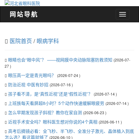
网站导航
河
北
省
眼
医院首页
/
眼病学科
科
医
院
眼睛也会“眼中风”？ ——视网膜中央动脉阻塞防救须知
(2026-07-
27 )
眼压高一定是青光眼吗？
(2026-07-24 )
防治近视 中医有妙招
(2026-07-16 )
孩子看不清，是“真性近视”还是“假性近视”？
(2026-07-14 )
上班族每天看屏超8小时？5个动作快速缓解眼疲劳
(2026-07-14 )
怎么早期发现孩子斜视？教你在家自测
(2026-06-23 )
近视手术安全吗？眼科医生想对你说的4个真相
(2026-06-11 )
高考后摘镜必看：全飞秒、半飞秒、全准分子激光、晶体植入到底
怎么选？看这篇就够了
(2026-06-10 )