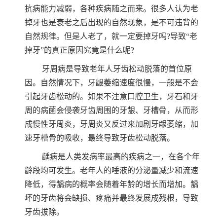
抗病能力减弱，各种疾病随之而来。很多人认为老
掉牙也是衰老之后出现的自然现象，是不可违背的
自然规律。但是人老了，就一定要掉牙吗?导致“老
掉牙”的真正原因究竟是什么呢?
牙周病是导致老年人牙齿松动脱落的首位原
因。自然情况下，牙龈萎缩速度很慢，一般是不会
引起牙齿松动的。如果不注意口腔卫生，牙石和牙
周的病菌会侵袭牙齿周围的牙龈、牙槽骨，从而形
成慢性牙周炎，牙周炎又反过来加剧牙龈萎缩，加
速牙槽骨的吸收，最终导致牙齿松动脱落。
龋病是人类发病率最高的疾病之一，在各个年
龄段均可发生。老年人的唾液的分泌量减少和流速
降低，得龋病的概率会随着年龄的增长而增加。龋
坏的牙齿将会缺损、疼痛并最终发展成残根，导致
牙齿拔除。