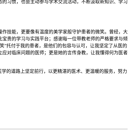
态的习惯，也会主动参与学术交流活动，不断汲取新知识、学习
操作技能，更要像有温度的美学家般守护患者的微笑。曾经，大
此宝贵的学习与实践平台；感谢每一位带教老师的严格要求与倾
笑”托付于我的患者，是他们的包容与认可，让我坚定了从医的
立应对临床问题的医师；更是她的言传身教，让我懂得何为医者
医学的道路上坚定前行，以更精湛的医术、更温暖的服务，努力