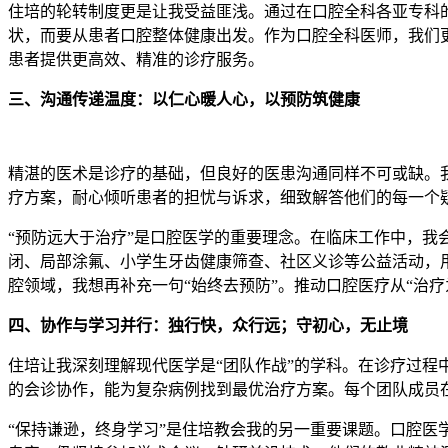
住培的轮转制度更是让我受益匪浅。通过在口腔全科各亚专科的
状，而要从患者口腔整体健康出发。作为口腔全科医师，我们
患者提供更高效、精准的诊疗服务。
三、沟通传递温度：以仁心暖人心，以预防筑健康
精湛的医术是诊疗的基础，但良好的医患沟通同样不可或缺。
疗方案，耐心倾听患者的担忧与诉求，细致解答他们的每一个
“预防远大于治疗”是口腔医学的重要理念。在临床工作中，
闭、局部涂氟、小学生牙齿健康筛查、社区义诊等公益活动，用
腔领域，我想再补充一句“始终去预防”。推动口腔医疗从“治
四、协作与学习并行：独行快，众行远；守初心，无止境
住培让我深刻理解现代医学是“团队作战”的学科。在诊疗过
的会诊协作，能为复杂病例找到最优治疗方案。每个团队成员在
“保持谦逊，终身学习”是住培教会我的另一重要课题。口腔