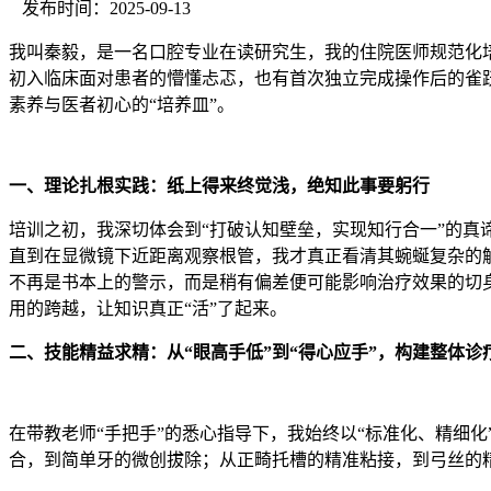
发布时间：2025-09-13
我叫秦毅，是一名口腔专业在读研究生，我的住院医师规范化
初入临床面对患者的懵懂忐忑，也有首次独立完成操作后的雀
素养与医者初心的“培养皿”。
一、理论扎根实践：纸上得来终觉浅，绝知此事要躬行
培训之初，我深切体会到“打破认知壁垒，实现知行合一”的
直到在显微镜下近距离观察根管，我才真正看清其蜿蜒复杂的解
不再是书本上的警示，而是稍有偏差便可能影响治疗效果的切身
用的跨越，让知识真正“活”了起来。
二、技能精益求精：从“眼高手低”到“得心应手”，构建整体诊
在带教老师“手把手”的悉心指导下，我始终以“标准化、精细
合，到简单牙的微创拔除；从正畸托槽的精准粘接，到弓丝的