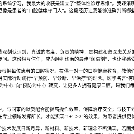
系统学习，我最大的收获是建立了“整体性诊疗思维”。我逐渐明
更像是患者的“口腔健康守门人”。这段经历让我能够准确判断哪
我深刻认识到，真诚的态度、负责的精神，是构建和谐医患关系
疑问。这份相互信任，成为顺利诊治的最佳“润滑剂”，也让我感
我会根据每位患者的口腔状况，提供一对一的口腔健康教育，教他
实际行动践行“早预防、早诊断、早治疗”的理念。医学名言“有
疗为中心”向“预防为中心”转变，让更多人拥有健康口腔，是我们
程中，与同事的默契配合能提高操作效率、保障治疗安全；与技工
专业领域发挥所长，才能实现“1+1＞2”的效果，为患者提供更
医学技术发展日新月异，新材料、新技术、新理念不断涌现，若固