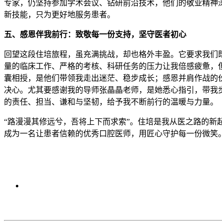
专家，仍坚持参加学术会议、钻研前沿技术，他们的敬业精神
新技能，只为更好地服务患者。
五、感恩伴我前行：致敬每一份支持，坚守医者初心
回望这段住培旅程，虽充满挑战，却也格外丰盈。它要求我们
量的临床工作、严格的考核、科研任务的压力让我倍感疲惫，
囊相授，是他们带领我走出迷茫、稳步成长；感恩并肩作战的
决心。尤其要感谢我的导师张晶晶老师，是她悉心指引，带我
的责任、担当、谦和与坚韧，给予我不断前行的温暖与力量。
“路漫漫其修远兮，吾将上下而求索”。住培是我从医之路的
成为一名让患者信赖的优秀口腔医师，用匠心守护每一份微笑