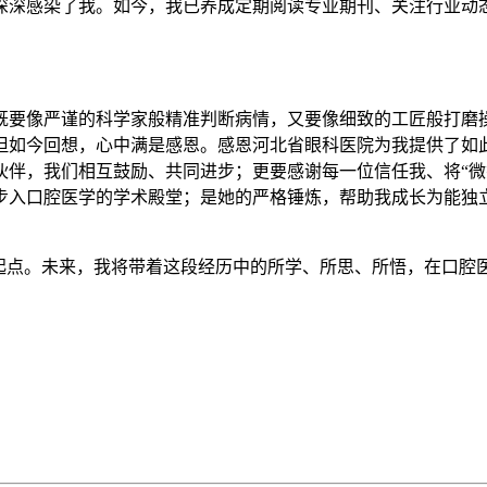
深深感染了我。如今，我已养成定期阅读专业期刊、关注行业动
既要像严谨的科学家般精准判断病情，又要像细致的工匠般打磨
但如今回想，心中满是感恩。感恩河北省眼科医院为我提供了如
伙伴，我们相互鼓励、共同进步；更要感谢每一位信任我、将“微
步入口腔医学的学术殿堂；是她的严格锤炼，帮助我成长为能独
新起点。未来，我将带着这段经历中的所学、所思、所悟，在口腔
。