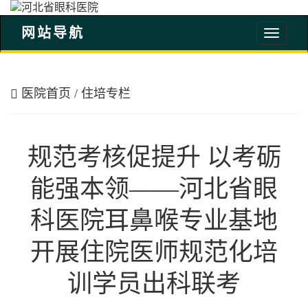
网站导航
河
北
省
眼
医院首页
/
住培专栏
科
医
院
规范考核促提升 以考砺
能强本领——河北省眼
科医院耳鼻喉专业基地
开展住院医师规范化培
训学员出科联考