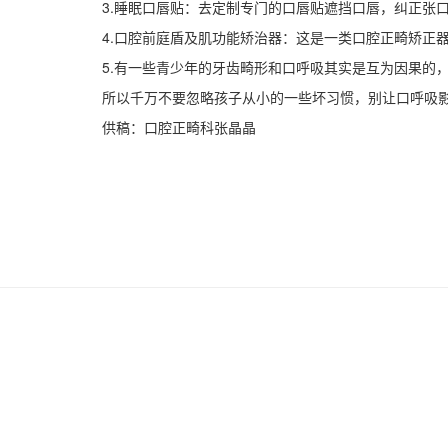
3.睡眠口唇贴：去定制专门的口唇贴遮挡口唇，纠正张
4.口腔前庭盾及肌功能矫治器：这是一类口腔正畸矫正
5.有一些青少年的牙齿畸形和口呼吸其实是互为因果的
所以千万不要忽略孩子从小的一些坏习惯，别让口呼吸
供稿：口腔正畸科张晶晶