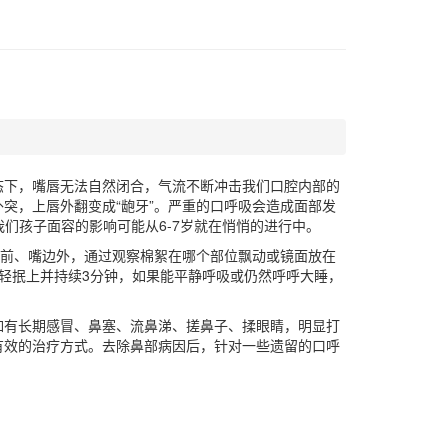
态下，嘴唇无法自然闭合，气流不断冲击我们口腔内部的
突，上唇外翻变成“龅牙”。严重的口呼吸会造成面部发
我们孩子面容的影响可能从6-7岁就在悄悄的进行中。
孔前、嘴边外，通过观察棉絮在哪个部位飘动或镜面放在
轻抿上并持续3分钟，如果能平静呼吸或仍然呼呼大睡，
如有长期感冒、鼻塞、流鼻涕、搓鼻子、揉眼睛，明显打
有效的治疗方式。去除鼻部病因后，针对一些遗留的口呼