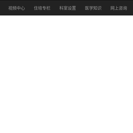
视频中心
住培专栏
科室设置
医学知识
网上咨询