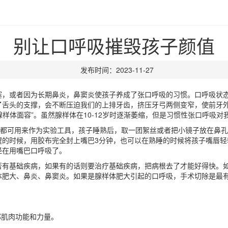
别让口呼吸摧毁孩子颜值
发布时间：2023-11-27
塞，或者因为长期鼻炎，鼻窦炎使孩子养成了张口呼吸的习惯。口呼吸状
舌头的支撑，会不断压迫我们的上排牙齿，挤压牙弓两侧变窄，使前牙外
腺样体面容”。虽然腺样体在10-12岁时逐渐萎缩，但是习惯性张口呼吸对
签都可用来作为实验工具，孩子睡熟后，取一团絮丝或者把小镜子放在鼻
醒的时候，用胶布完全封上嘴巴3分钟，也可以在熟睡的时候将孩子嘴唇轻
经在用嘴巴口呼吸了。
否有基础疾病，如果有的话则要治疗基础疾病，把病根去了才能好得快。
体肥大、鼻炎、鼻窦炎。如果是腺样体肥大引起的口呼吸，手术切除是最
部肌肉功能和力量。