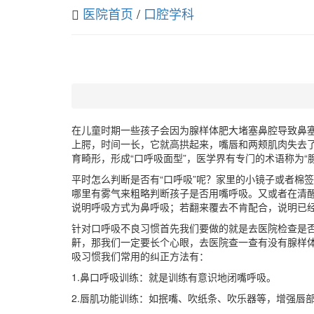
医院首页
/
口腔学科
在儿童时期一些孩子会因为腺样体肥大堵塞鼻腔导致鼻
上腭，时间一长，它就高拱起来，嘴唇和两颊肌肉失去了
育畸形，形成“口呼吸面型”，医学界有专门的术语称为“
平时怎么判断是否有“口呼吸”呢？家里的小镜子或者棉
哪里有雾气来粗略判断孩子是否用嘴呼吸。又或者在清
说明呼吸方式为鼻呼吸；若翻来覆去不肯配合，说明已
针对口呼吸不良习惯首先我们要做的就是去医院检查是
鼾，那我们一定要长个心眼，去医院查一查有没有腺样
吸习惯我们常用的纠正方法有：
1.鼻口呼吸训练：就是训练有意识地闭嘴呼吸。
2.唇肌功能训练：如抿嘴、吹纸条、吹乐器等，增强唇