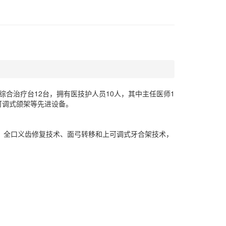
综合治疗台12台，拥有医技护人员10人，其中主任医师1
全可调式颌架等先进设备。
齿、全口义齿修复技术、面弓转移和上可调式牙合架技术，