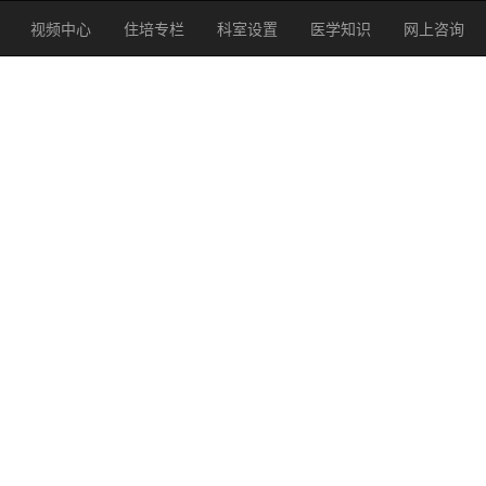
视频中心
住培专栏
科室设置
医学知识
网上咨询